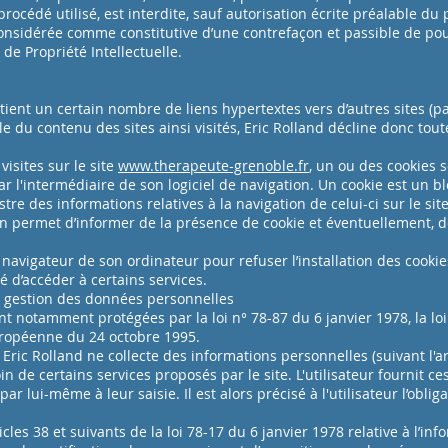
rocédé utilisé, est interdite, sauf autorisation écrite préalable du
 considérée comme constitutive d’une contrefaçon et passible de p
 de Propriété Intellectuelle.
ient un certain nombre de liens hypertextes vers d’autres sites (p
ble du contenu des sites ainsi visités, Eric Rolland décline donc tou
visites sur le site
www.therapeute-grenoble.fr
, un ou des cookies s
 l'intermédiaire de son logiciel de navigation. Un cookie est un 
istre des informations relatives à la navigation de celui-ci sur le site
n permet d’informer de la présence de cookie et éventuellement, de
e navigateur de son ordinateur pour refuser l’installation des cookie
é d’accéder à certains services.
- gestion des données personnelles
 notamment protégées par la loi n° 78-87 du 6 janvier 1978, la loi n
uropéenne du 24 octobre 1995.
, Eric Rolland ne collecte des informations personnelles (suivant l'ar
soin de certains services proposés par le site. L'utilisateur fournit
r lui-même à leur saisie. Il est alors précisé à l'utilisateur l’oblig
es 38 et suivants de la loi 78-17 du 6 janvier 1978 relative à l’info