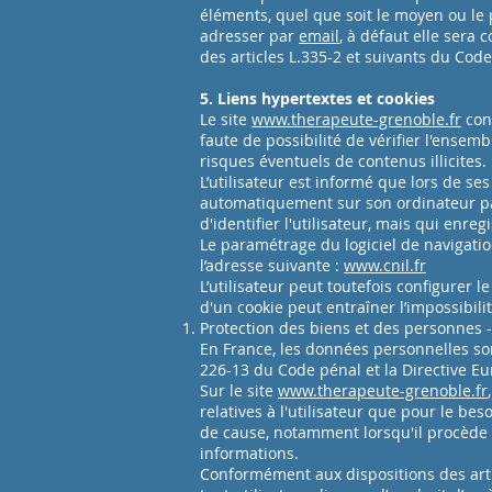
éléments, quel que soit le moyen ou le p
adresser par
email
, à défaut elle sera
des articles L.335-2 et suivants du Code
5. Liens hypertextes et cookies
Le site
www.therapeute-grenoble.fr
cont
faute de possibilité de vérifier l'ensem
risques éventuels de contenus illicites.
L’utilisateur est informé que lors de ses 
automatiquement sur son ordinateur par
d'identifier l'utilisateur, mais qui enreg
Le paramétrage du logiciel de navigatio
l’adresse suivante :
www.cnil.fr
L’utilisateur peut toutefois configurer l
d'un cookie peut entraîner l’impossibilit
Protection des biens et des personnes 
En France, les données personnelles sont
226-13 du Code pénal et la Directive E
Sur le site
www.therapeute-grenoble.fr
relatives à l'utilisateur que pour le be
de cause, notamment lorsqu'il procède pa
informations.
Conformément aux dispositions des articl