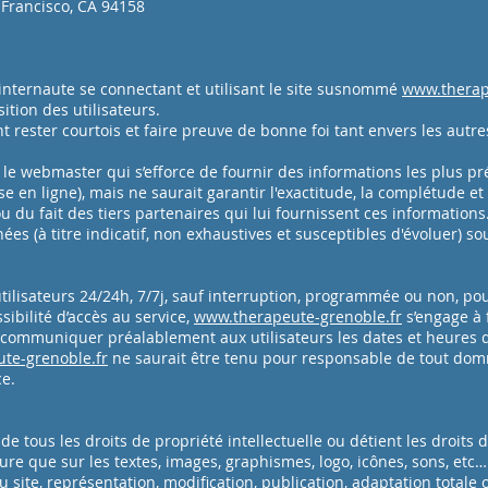
 Francisco, CA 94158
t internaute se connectant et utilisant le site susnommé
www.therap
tion des utilisateurs.
ent rester courtois et faire preuve de bonne foi tant envers les aut
r le webmaster qui s’efforce de fournir des informations les plus pr
 en ligne), mais ne saurait garantir l'exactitude, la complétude et 
 ou du fait des tiers partenaires qui lui fournissent ces informations
ées (à titre indicatif, non exhaustives et susceptibles d'évoluer) so
 utilisateurs 24/24h, 7/7j, sauf interruption, programmée ou non, p
ibilité d’accès au service,
www.therapeute-grenoble.fr
s’engage à 
 de communiquer préalablement aux utilisateurs les dates et heures d
te-grenoble.fr
ne saurait être tenu pour responsable de tout domm
ce.
f de tous les droits de propriété intellectuelle ou détient les droits
cture que sur les textes, images, graphismes, logo, icônes, sons, etc…
u site, représentation, modification, publication, adaptation totale