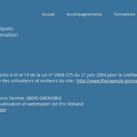
Accueil
Accompagnements
Formations
ques,
rmation
les 6-III et 19 de la Loi n° 2004-575 du 21 juin 2004 pour la Conf
des utilisateurs et visiteurs du site :
http://www.therapeute-greno
 Pierre Termier 38000 GRENOBLE
publication et webmaster est Eric Rolland
com