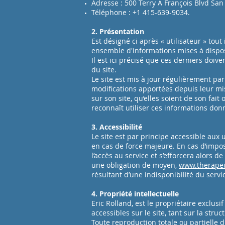
Adresse : 500 Terry A François Blvd San
Téléphone : +1 415-639-9034.
2. Présentation
Est désigné ci après « utilisateur » tou
ensemble d'informations mises à disposi
Il est ici précisé que ces derniers doiv
du site.
Le site est mis à jour régulièrement pa
modifications apportées depuis leur mise
sur son site, qu’elles soient de son fait
reconnaît utiliser ces informations donn
3. Accessibilité
Le site est par principe accessible aux
en cas de force majeure. En cas d’imposs
l’accès au service et s’efforcera alors
une obligation de moyen,
www.therapeu
résultant d’une indisponibilité du servi
4. Propriété intellectuelle
Eric Rolland, est le propriétaire exclusi
accessibles sur le site, tant sur la stru
Toute reproduction totale ou partielle d